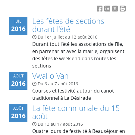
Facebook
LinkedIn
Twitter
Impri
Les fêtes de sections
JUIL.
durant l’été
2016
Du 1er juillet au 12 août 2016
Durant tout l’été les associations de l’île,
en partenariat avec la mairie, organisent
des fêtes le week end dans toutes les
sections
Vwal o Van
AOÛT
2016
Du 6 au 7 août 2016
Courses et festivité autour du canot
traditionnel à La Désirade
La fête communale du 15
AOÛT
août
2016
Du 13 au 17 août 2016
Quatre jours de festivité à Beauséjour en