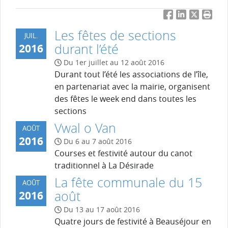
Facebook
LinkedIn
Twitter
Impri
Les fêtes de sections
JUIL.
durant l’été
2016
Du 1er juillet au 12 août 2016
Durant tout l’été les associations de l’île,
en partenariat avec la mairie, organisent
des fêtes le week end dans toutes les
sections
Vwal o Van
AOÛT
2016
Du 6 au 7 août 2016
Courses et festivité autour du canot
traditionnel à La Désirade
La fête communale du 15
AOÛT
août
2016
Du 13 au 17 août 2016
Quatre jours de festivité à Beauséjour en