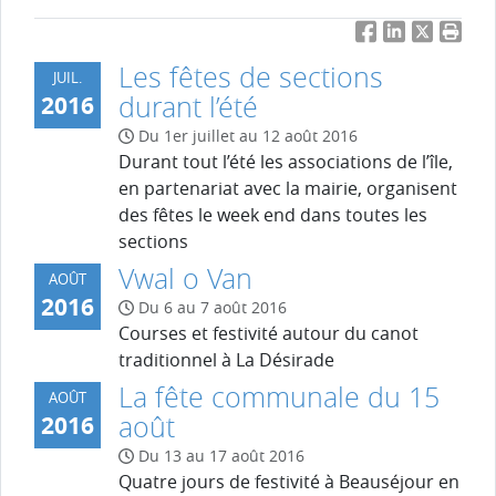
Facebook
LinkedIn
Twitter
Impri
Les fêtes de sections
JUIL.
durant l’été
2016
Du 1er juillet au 12 août 2016
Durant tout l’été les associations de l’île,
en partenariat avec la mairie, organisent
des fêtes le week end dans toutes les
sections
Vwal o Van
AOÛT
2016
Du 6 au 7 août 2016
Courses et festivité autour du canot
traditionnel à La Désirade
La fête communale du 15
AOÛT
août
2016
Du 13 au 17 août 2016
Quatre jours de festivité à Beauséjour en