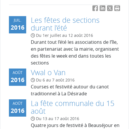
Facebook
LinkedIn
Twitter
Impri
Les fêtes de sections
JUIL.
durant l’été
2016
Du 1er juillet au 12 août 2016
Durant tout l’été les associations de l’île,
en partenariat avec la mairie, organisent
des fêtes le week end dans toutes les
sections
Vwal o Van
AOÛT
2016
Du 6 au 7 août 2016
Courses et festivité autour du canot
traditionnel à La Désirade
La fête communale du 15
AOÛT
août
2016
Du 13 au 17 août 2016
Quatre jours de festivité à Beauséjour en