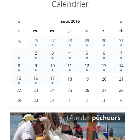
Calendrier
«
août 2016
»
l.
m.
m.
j.
v.
s.
d.
26
27
28
29
30
31
25
1
2
3
4
5
6
7
8
9
10
11
12
13
14
15
16
17
18
19
20
21
22
23
24
25
26
27
28
29
30
31
1
2
3
4