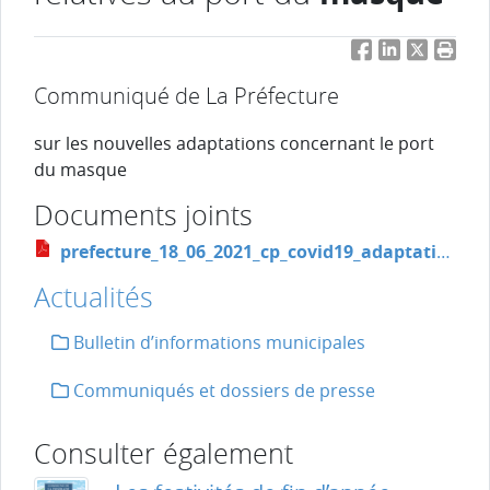
Facebook
LinkedIn
Twitter
Impri
Communiqué de La Préfecture
sur les nouvelles adaptations concernant le port
du masque
Documents joints
prefecture_18_06_2021_cp_covid19_adaptation_des_mesures_relatives_au_port_du_masque_tr.pdf
Actualités
Bulletin d’informations municipales
Communiqués et dossiers de presse
Consulter également