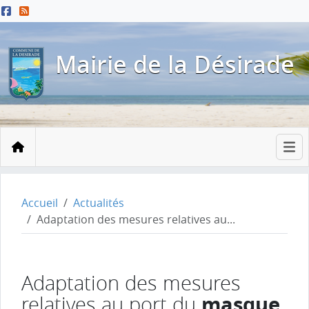
Menu principal
Contenu principal
Pied de page
Mairie de la Désirade
Accueil
Accueil
Actualités
Adaptation des mesures relatives au...
Adaptation des mesures
masque
relatives au port du