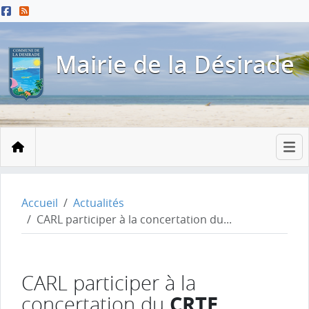
Menu principal
Contenu principal
Pied de page
Mairie de la Désirade
Accueil
Accueil
Actualités
CARL participer à la concertation du...
CARL participer à la
CRTE
concertation du