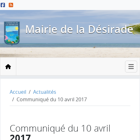
Menu principal
Contenu principal
Pied de page
Mairie de la Désirade
Accueil
Accueil
Actualités
Communiqué du 10 avril 2017
Communiqué du 10 avril
2017