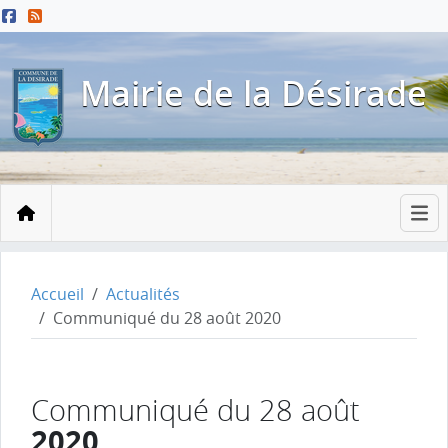
Menu principal
Contenu principal
Pied de page
Mairie de la Désirade
Accueil
Accueil
Actualités
Communiqué du 28 août 2020
Communiqué du 28 août
2020