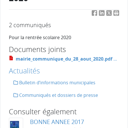
Facebook
LinkedIn
Twitter
Impri
2 communiqués
Pour la rentrée scolaire 2020
Documents joints
mairie_communique_du_28_aout_2020.pdf
PDF
-
5
Actualités
Bulletin d’informations municipales
Communiqués et dossiers de presse
Consulter également
BONNE ANNEE 2017