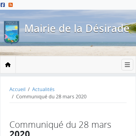
Menu principal
Contenu principal
Pied de page
Mairie de la Désirade
Accueil
Accueil
Actualités
Communiqué du 28 mars 2020
Communiqué du 28 mars
2020