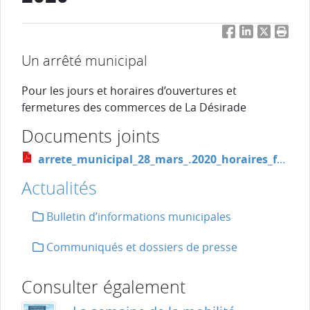
Facebook
LinkedIn
Twitter
Impri
Un arrêté municipal
Pour les jours et horaires d’ouvertures et
fermetures des commerces de La Désirade
Documents joints
arrete_municipal_28_mars_.2020_horaires_fermeture_commerces_signe_et_tamponne.pdf
Actualités
Bulletin d’informations municipales
Communiqués et dossiers de presse
Consulter également