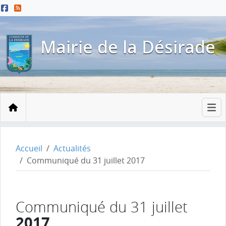
Menu principal
Contenu principal
Pied de page
Mairie de la Désirade
Accueil
Accueil
Actualités
Communiqué du 31 juillet 2017
Communiqué du 31 juillet
2017