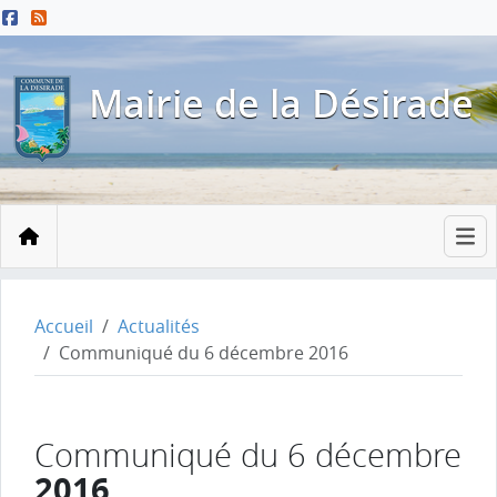
Menu principal
Contenu principal
Pied de page
Mairie de la Désirade
Accueil
Accueil
Actualités
Communiqué du 6 décembre 2016
Communiqué du 6 décembre
2016