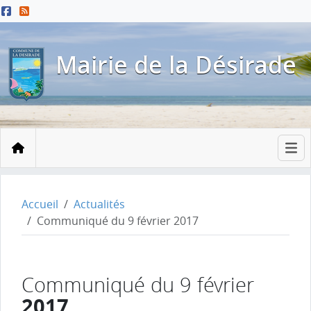
Menu principal
Contenu principal
Pied de page
Mairie de la Désirade
Accueil
Accueil
Actualités
Communiqué du 9 février 2017
Communiqué du 9 février
2017