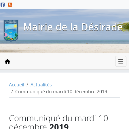
Menu principal
Contenu principal
Pied de page
Mairie de la Désirade
Accueil
Accueil
Actualités
Communiqué du mardi 10 décembre 2019
Communiqué du mardi 10
2019
décembre