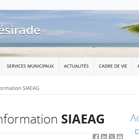
ésirade
SERVICES MUNICIPAUX
ACTUALITÉS
CADRE DE VIE
formation SIAEAG
SIAEAG
Information
Ac
Facebook
LinkedIn
Twitter
Imprimer 