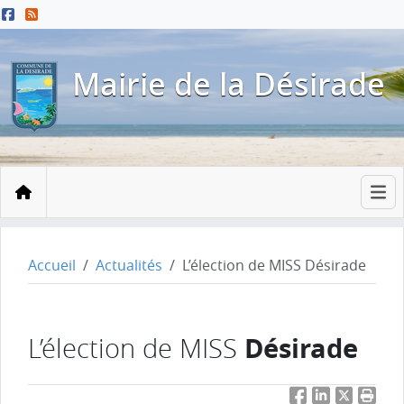
Menu principal
Contenu principal
Pied de page
Mairie de la Désirade
Accueil
Accueil
Actualités
L’élection de MISS Désirade
Désirade
L’élection de MISS
Facebook
LinkedIn
Twitter
Impri