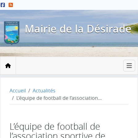
Menu principal
Contenu principal
Pied de page
Mairie de la Désirade
Accueil
Accueil
Actualités
L’équipe de football de l’association...
L’équipe de football de
l’association sportive de