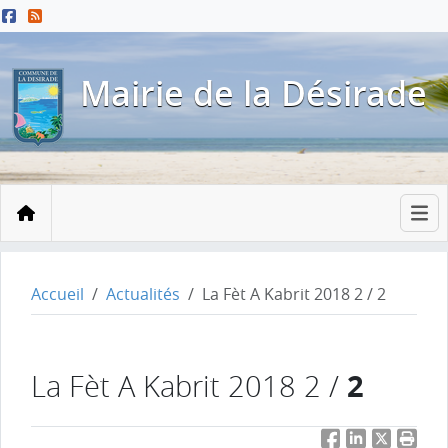
Menu principal
Contenu principal
Pied de page
Mairie de la Désirade
Accueil
Accueil
Actualités
La Fèt A Kabrit 2018 2 / 2
2
La Fèt A Kabrit 2018 2 /
Facebook
LinkedIn
Twitter
Impri