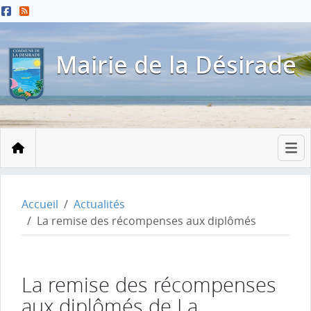
Menu principal
Contenu principal
Pied de page
Mairie de la Désirade
Accueil
Accueil
Actualités
La remise des récompenses aux diplômés
La remise des récompenses
aux diplômés de La