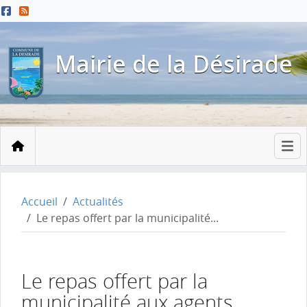
Menu principal
Contenu principal
Pied de page
Mairie de la Désirade
Accueil
Accueil
Actualités
Le repas offert par la municipalité...
Le repas offert par la
municipalité aux agents