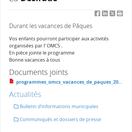
Facebook
LinkedIn
Twitter
Impri
Durant les vacances de Pâques
Vos enfants pourront participer aux activités
organisées par l’ OMCS .
En pièce jointe le programme
Bonne vacances à tous
Documents joints
programmes_omcs_vacances_de_paques_2016._downloaded_with_1stbrowser_.pdf
Actualités
Bulletin d’informations municipales
Communiqués et dossiers de presse