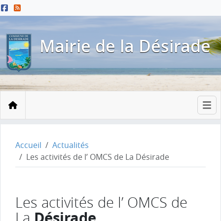
Menu principal
Contenu principal
Pied de page
Mairie de la Désirade
Accueil
Accueil
Actualités
Les activités de l’ OMCS de La Désirade
Les activités de l’ OMCS de
Désirade
La