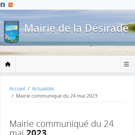
Menu principal
Contenu principal
Pied de page
Mairie de la Désirade
Accueil
Accueil
Actualités
Mairie communiqué du 24 mai 2023
Mairie communiqué du 24
2023
mai