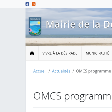
Menu principal
Contenu principal
Pied de page
Mairie de la D
Accueil
VIVRE À LA DÉSIRADE
MUNICIPALITÉ
Accueil
Actualités
OMCS programme d’
OMCS program