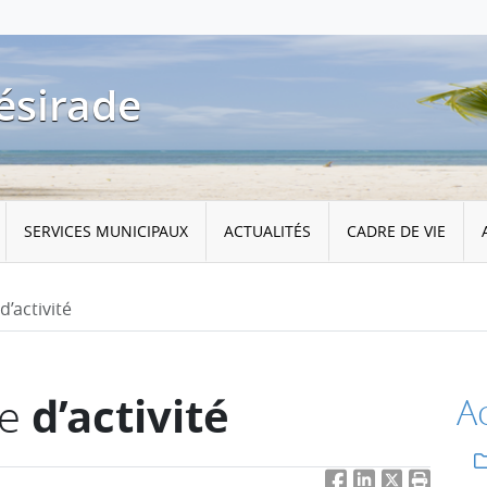
ésirade
SERVICES MUNICIPAUX
ACTUALITÉS
CADRE DE VIE
activité
d’activité
me
Ac
Facebook
LinkedIn
Twitter
Imprimer 