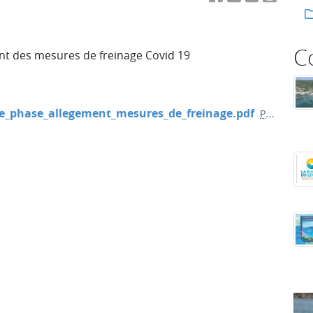
C
nt des mesures de freinage Covid 19
3e_phase_allegement_mesures_de_freinage.pdf
PDF
-
250.1