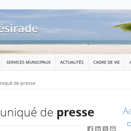
ésirade
SERVICES MUNICIPAUX
ACTUALITÉS
CADRE DE VIE
niqué de presse
presse
muniqué de
Ac
Facebook
LinkedIn
Twitter
Imprimer 