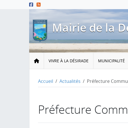
Menu principal
Contenu principal
Pied de page
Mairie de la D
Accueil
VIVRE À LA DÉSIRADE
MUNICIPALITÉ
Accueil
Actualités
Préfecture Commu
Préfecture Com