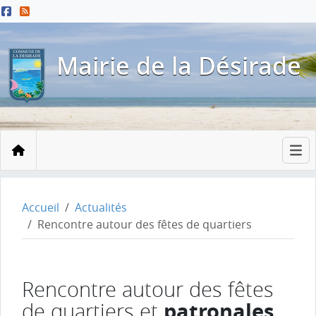
Menu principal
Contenu principal
Pied de page
Mairie de la Désirade
Accueil
Accueil
Actualités
Rencontre autour des fêtes de quartiers
Rencontre autour des fêtes
patronales
de quartiers et