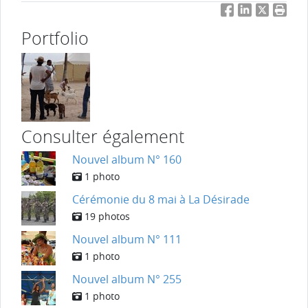
Facebook
LinkedIn
Twitter
Impri
Portfolio
Consulter également
Nouvel album N° 160
1 photo
Cérémonie du 8 mai à La Désirade
19 photos
Nouvel album N° 111
1 photo
Nouvel album N° 255
1 photo