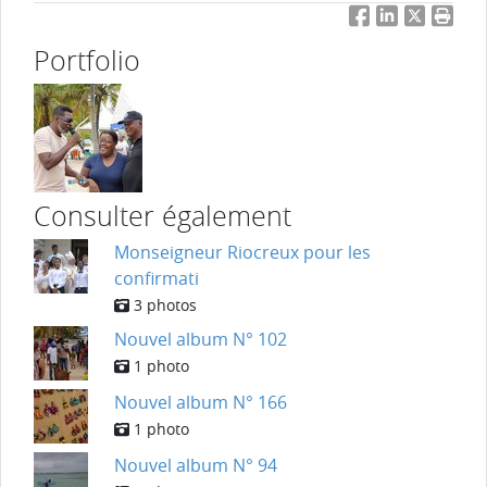
Facebook
LinkedIn
Twitter
Impri
Portfolio
Consulter également
Monseigneur Riocreux pour les
confirmati
3 photos
Nouvel album N° 102
1 photo
Nouvel album N° 166
1 photo
Nouvel album N° 94