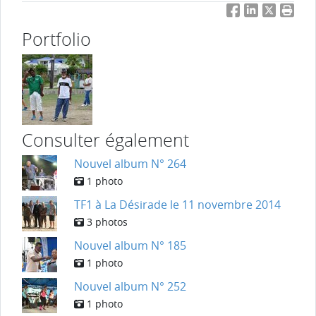
Facebook
LinkedIn
Twitter
Impri
Portfolio
Consulter également
Nouvel album N° 264
1 photo
TF1 à La Désirade le 11 novembre 2014
3 photos
Nouvel album N° 185
1 photo
Nouvel album N° 252
1 photo