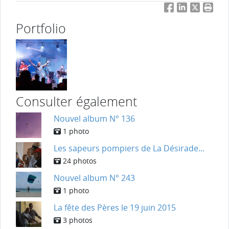
Facebook
LinkedIn
Twitter
Impri
Portfolio
Consulter également
Nouvel album N° 136
1 photo
Les sapeurs pompiers de La Désirade...
24 photos
Nouvel album N° 243
1 photo
La fête des Pères le 19 juin 2015
3 photos