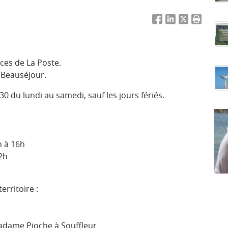
Facebook
LinkedIn
Twitter
Imprimer 
ces de La Poste.
 Beauséjour.
0 du lundi au samedi, sauf les jours fériés.
h à 16h
2h
erritoire :
madame Pioche à Souffleur