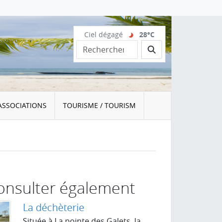
Ciel dégagé
28°C
Rechercher
ASSOCIATIONS
TOURISME / TOURISM
onsulter également
La déchèterie
Située à La pointe des Galets, la...