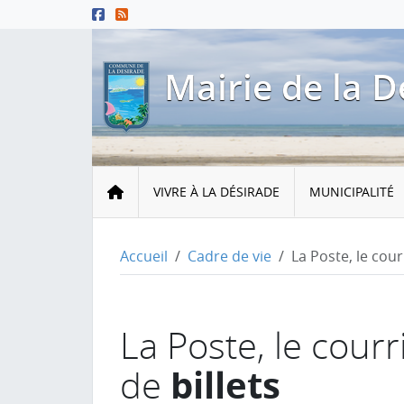
Menu principal
Contenu principal
Pied de page
Mairie de la D
Accueil
VIVRE À LA DÉSIRADE
MUNICIPALITÉ
Accueil
Cadre de vie
La Poste, le cour
La Poste, le courr
billets
de