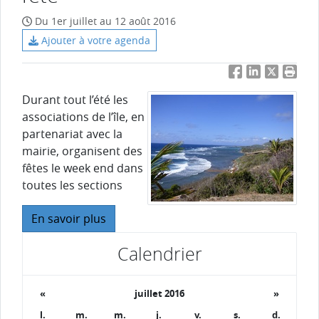
Du 1er juillet au 12 août 2016
Ajouter à votre agenda
Facebook
LinkedIn
Twitter
Impri
Durant tout l’été les
associations de l’île, en
partenariat avec la
mairie, organisent des
fêtes le week end dans
toutes les sections
En savoir plus
Calendrier
«
juillet 2016
»
l.
m.
m.
j.
v.
s.
d.