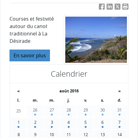
Facebook
LinkedIn
Twitter
Impri
Courses et festivité
autour du canot
traditionnel à La
Désirade
En savoir plus
Calendrier
«
août 2016
»
l.
m.
m.
j.
v.
s.
d.
26
27
28
29
30
31
25
1
2
3
4
5
6
7
8
9
10
11
12
13
14