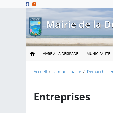
Menu principal
Contenu principal
Pied de page
Mairie de la D
Accueil
VIVRE À LA DÉSIRADE
MUNICIPALITÉ
Accueil
La municipalité
Démarches en
Entreprises