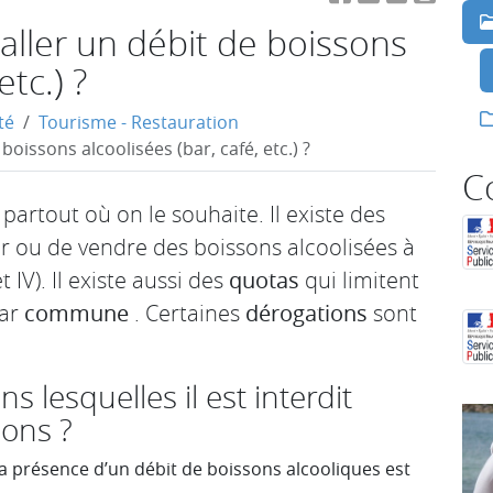
staller un débit de boissons
etc.) ?
té
Tourisme - Restauration
 boissons alcoolisées (bar, café, etc.) ?
C
r partout où on le souhaite. Il existe des
uer ou de vendre des boissons alcoolisées à
et IV). Il existe aussi des
quotas
qui limitent
ar
commune
. Certaines
dérogations
sont
s lesquelles il est interdit
sons ?
 la présence d’un débit de boissons alcooliques est