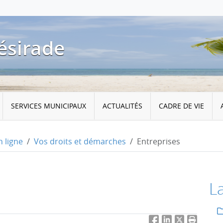
ésirade
SERVICES MUNICIPAUX
ACTUALITÉS
CADRE DE VIE
 ligne
Vos droits et démarches
Entreprises
L
Facebook
LinkedIn
Twitter
Imprimer 