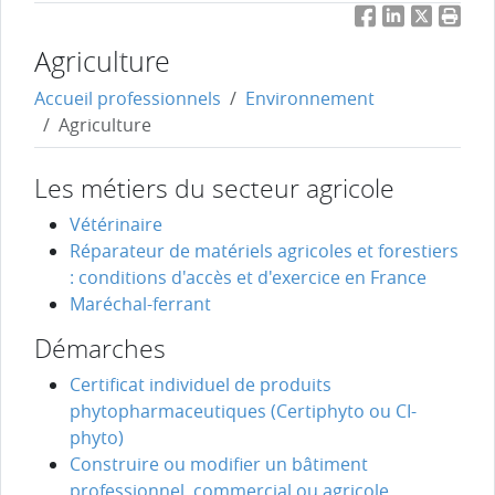
Facebook
LinkedIn
Twitter
Impri
Agriculture
Accueil professionnels
Environnement
Agriculture
Les métiers du secteur agricole
Vétérinaire
Réparateur de matériels agricoles et forestiers
: conditions d'accès et d'exercice en France
Maréchal-ferrant
Démarches
Certificat individuel de produits
phytopharmaceutiques (Certiphyto ou CI-
phyto)
Construire ou modifier un bâtiment
professionnel, commercial ou agricole