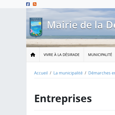
Menu principal
Contenu principal
Pied de page
Mairie de la D
Accueil
VIVRE À LA DÉSIRADE
MUNICIPALITÉ
Accueil
La municipalité
Démarches en
Entreprises