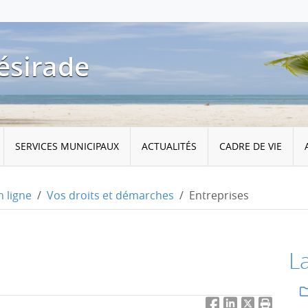
ésirade
SERVICES MUNICIPAUX
ACTUALITÉS
CADRE DE VIE
 ligne
Vos droits et démarches
Entreprises
L
Facebook
LinkedIn
Twitter
Imprimer 