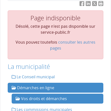
Facebook
LinkedIn
Twitter
Impri
Page indisponible
Désolé, cette page n'est pas disponible sur
service-public.fr
Vous pouvez toutefois
consulter les autres
pages
La municipalité
Le Conseil municipal
Démarches en ligne
Vos droits et démarches
Les commissions municipales