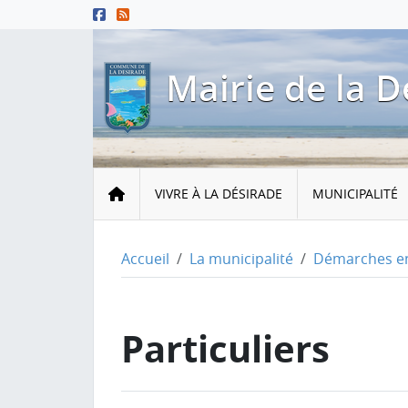
Menu principal
Contenu principal
Pied de page
Mairie de la D
Accueil
VIVRE À LA DÉSIRADE
MUNICIPALITÉ
Accueil
La municipalité
Démarches en
Particuliers