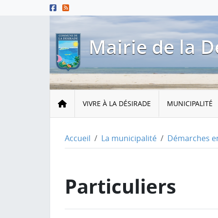
Menu principal
Contenu principal
Pied de page
Mairie de la D
Accueil
VIVRE À LA DÉSIRADE
MUNICIPALITÉ
Accueil
La municipalité
Démarches en
Particuliers