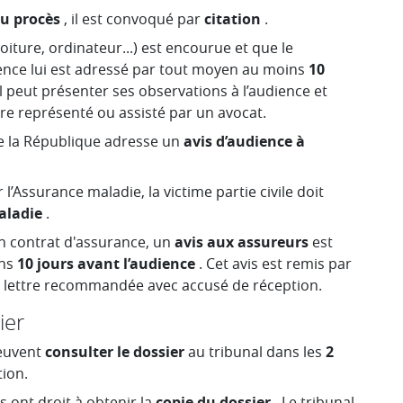
du procès
, il est convoqué par
citation
.
voiture, ordinateur...) est encourue et que le
ience lui est adressé par tout moyen au moins
10
’il peut présenter ses observations à l’audience et
tre représenté ou assisté par un avocat.
de la République adresse un
avis d’audience à
 l’Assurance maladie, la victime partie civile doit
aladie
.
n contrat d'assurance, un
avis aux assureurs
est
ins
10 jours avant l’audience
. Cet avis est remis par
r lettre recommandée avec accusé de réception.
ier
euvent
consulter le dossier
au tribunal dans les
2
tion.
s ont droit à obtenir la
copie du dossier
. Le tribunal