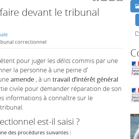
aire devant le tribunal
nale
ibunal correctionnel
C
étent pour juger les
délits
commis par une
mner la personne à une peine d’
’une
amende
, à un
travail d’intérêt général
artie civile pour demander réparation de son
s informations à connaître sur le
tribunal.
tionnel est-il saisi ?
l'une des procédures suivantes :