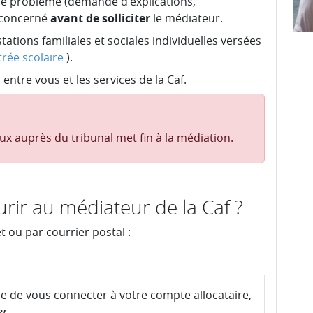
er le problème (demande d'explications,
e concerné
avant de solliciter
le médiateur.
ations familiales et sociales individuelles versées
trée scolaire
).
ntre vous et les services de la Caf.
x auprès du tribunal met fin à la médiation.
ir au médiateur de la Caf ?
t ou par courrier postal :
ble de vous connecter à votre compte allocataire,
er
.