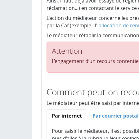
Ainsi, il faut déjà avoir essayé de régl
réclamation...) en contactant le servic
L’action du médiateur concerne les prest
par la Caf (exemple : l'
allocation de ren
Le médiateur rétablit la communication e
Attention
L’engagement d’un recours contentieu
Comment peut-on recour
Le médiateur peut être saisi par interne
Par internet
Par courrier postal
Pour saisir le médiateur, il est possi
puis d’aller à la rubrique
Nous contact