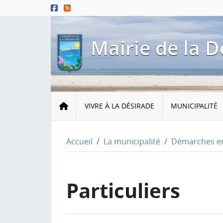
Menu principal
Contenu principal
Pied de page
Mairie de la D
Accueil
VIVRE À LA DÉSIRADE
MUNICIPALITÉ
Accueil
La municipalité
Démarches en
Particuliers