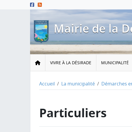
Menu principal
Contenu principal
Pied de page
Mairie de la D
Accueil
VIVRE À LA DÉSIRADE
MUNICIPALITÉ
Accueil
La municipalité
Démarches en
Particuliers