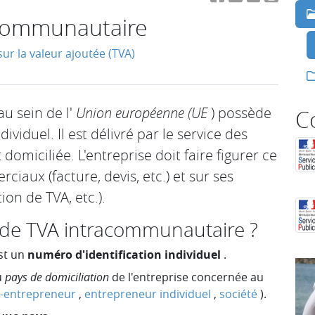
communautaire
sur la valeur ajoutée (TVA)
u sein de l'
Union européenne (UE
) possède
C
ividuel. Il est délivré par le service des
domiciliée. L'entreprise doit faire figurer ce
ux (facture, devis, etc.) et sur ses
on de TVA, etc.).
 de TVA intracommunautaire ?
st un
numéro d'identification individuel
.
u
pays de domiciliation
de l'entreprise concernée au
-entrepreneur
,
entrepreneur individuel
,
société
).