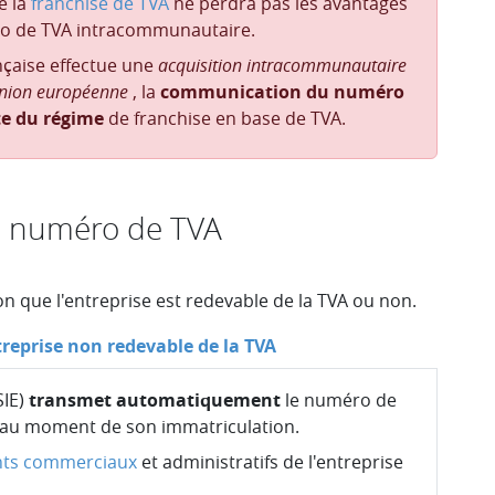
 la
franchise de TVA
ne perdra pas les avantages
ro de TVA intracommunautaire.
nçaise effectue une
acquisition intracommunautaire
Union européenne
, la
communication du numéro
te du régime
de franchise en base de TVA.
 numéro de TVA
n que l'entreprise est redevable de la TVA ou non.
reprise non redevable de la TVA
IE)
transmet automatiquement
le numéro de
 au moment de son immatriculation.
ts commerciaux
et administratifs de l'entreprise