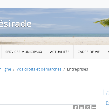
ésirade
SERVICES MUNICIPAUX
ACTUALITÉS
CADRE DE VIE
 ligne
Vos droits et démarches
Entreprises
L
Facebook
LinkedIn
Twitter
Imprimer 