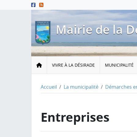
Menu principal
Contenu principal
Pied de page
Mairie de la D
Accueil
VIVRE À LA DÉSIRADE
MUNICIPALITÉ
Accueil
La municipalité
Démarches en
Entreprises